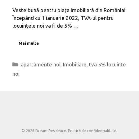
Veste bună pentru piața imobiliară din România!
Începând cu 1 ianuarie 2022, TVA-ul pentru
locuințele noi va fi de 5% …
Mai multe
Categorii
apartamente noi
,
Imobiliare
,
tva 5% locuinte
noi
© 2026 Dream Residence.
Politică de confidențialitate
.