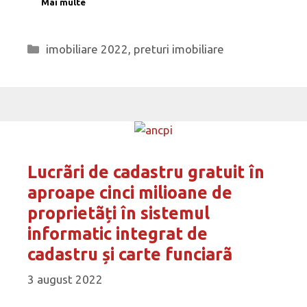
Mai multe
Categorii
imobiliare 2022
,
preturi imobiliare
Lucrãri de cadastru gratuit în
aproape cinci milioane de
proprietãți în sistemul
informatic integrat de
cadastru și carte funciarã
3 august 2022