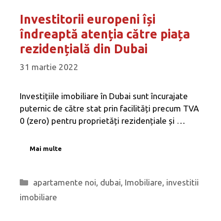
Investitorii europeni își
îndreaptă atenția către piața
rezidențială din Dubai
31 martie 2022
Investițiile imobiliare în Dubai sunt încurajate
puternic de către stat prin facilități precum TVA
0 (zero) pentru proprietăți rezidențiale și …
Mai multe
Categorii
apartamente noi
,
dubai
,
Imobiliare
,
investitii
imobiliare