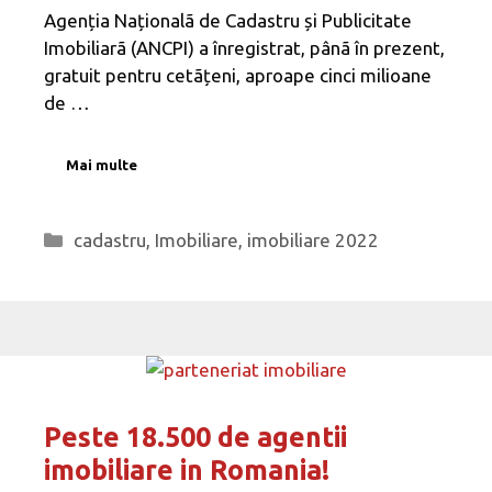
Agenția Naționalã de Cadastru și Publicitate
Imobiliarã (ANCPI) a înregistrat, pânã în prezent,
gratuit pentru cetãțeni, aproape cinci milioane
de …
Mai multe
Categorii
cadastru
,
Imobiliare
,
imobiliare 2022
Peste 18.500 de agentii
imobiliare in Romania!