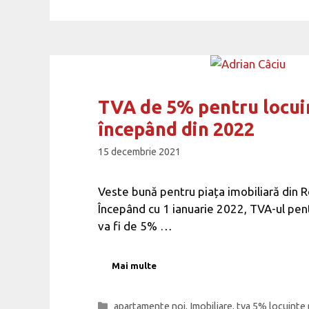
TVA de 5% pentru locui
începând din 2022
15 decembrie 2021
Veste bună pentru piața imobiliară din 
Începând cu 1 ianuarie 2022, TVA-ul pent
va fi de 5% …
Mai multe
Categorii
apartamente noi
,
Imobiliare
,
tva 5% locuinte 