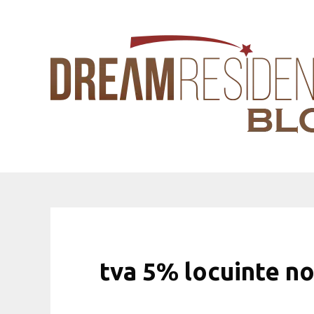
Sari
la
conținut
tva 5% locuinte no