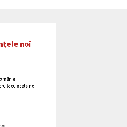
nțele noi
România!
ru locuințele noi
noi