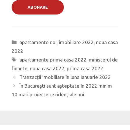
Categorii
apartamente noi
,
imobiliare 2022
,
noua casa
2022
Etichete
apartamente prima casa 2022
,
ministerul de
finante
,
noua casa 2022
,
prima casa 2022
Navigare
Tranzacții imobiliare în luna ianuarie 2022
în
În Bucureşti sunt aşteptate în 2022 minim
articole
10 mari proiecte rezidenţiale noi