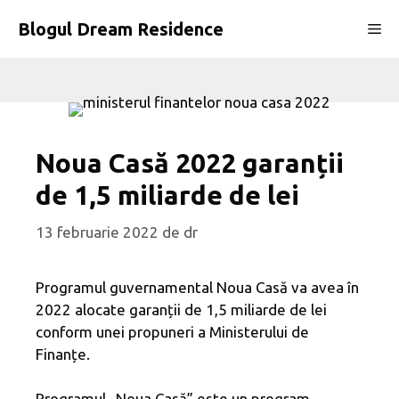
Sari
Blogul Dream Residence
Me
la
conținut
Noua Casă 2022 garanții
de 1,5 miliarde de lei
13 februarie 2022
de
dr
Programul guvernamental Noua Casă va avea în
2022 alocate garanții de 1,5 miliarde de lei
conform unei propuneri a Ministerului de
Finanțe.
Programul „Noua Casă” este un program