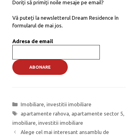
Doriți să primiți noile mesaje pe email?
Vă puteți la newsletterul Dream Residence în
formularul de mai jos.
Adresa de email
Categorii
Imobiliare
,
investitii imobiliare
Etichete
apartamente rahova
,
apartamente sector 5
,
imobiliare
,
investitii imobiliare
Navigare
Alege cel mai interesant ansamblu de