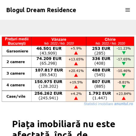
Sari
Blogul Dream Residence
Me
la
conținut
Piața imobiliară nu este
afectată, încă, de