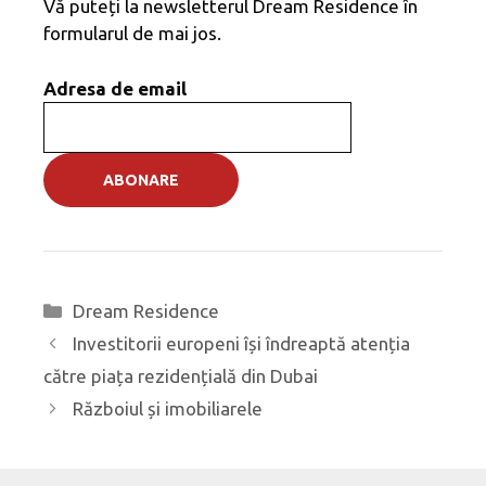
Vă puteți la newsletterul Dream Residence în
formularul de mai jos.
Adresa de email
Categorii
Dream Residence
Navigare
Investitorii europeni își îndreaptă atenția
în
către piața rezidențială din Dubai
articole
Războiul și imobiliarele