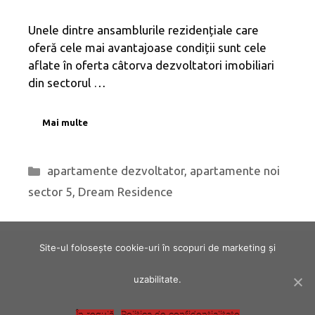
Unele dintre ansamblurile rezidențiale care
oferă cele mai avantajoase condiții sunt cele
aflate în oferta câtorva dezvoltatori imobiliari
din sectorul …
Mai multe
Categorii
apartamente dezvoltator
,
apartamente noi
sector 5
,
Dream Residence
Site-ul folosește cookie-uri în scopuri de marketing și
uzabilitate.