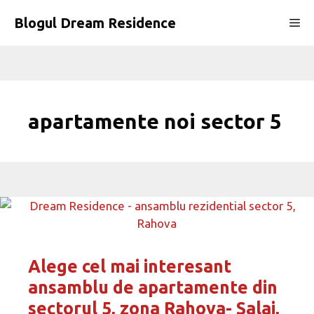
Sari
Blogul Dream Residence
Me
la
conținut
apartamente noi sector 5
Alege cel mai interesant
ansamblu de apartamente din
sectorul 5, zona Rahova- Salaj,