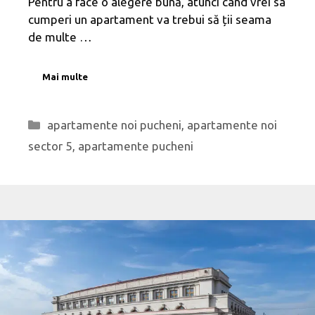
Pentru a face o alegere bună, atunci când vrei sa
cumperi un apartament va trebui să ții seama
de multe …
Mai multe
Categorii
apartamente noi pucheni
,
apartamente noi
sector 5
,
apartamente pucheni