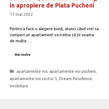
in apropiere de Piata Pucheni
17 mai 2022
Pentru a face o alegere bună, atunci când vrei sa
cumperi un apartament va trebui să ții seama
de multe …
Mai multe
Categorii
apartamente noi
,
apartamente noi pucheni
,
apartamente noi sector 5
,
Dream Residence
,
Imobiliare