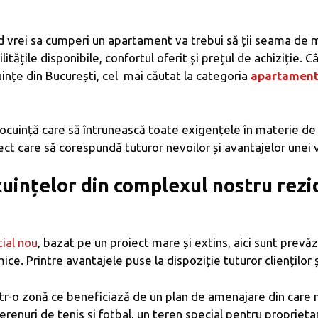
d vrei sa cumperi un apartament va trebui să ții seama de 
litățile disponibile, confortul oferit și prețul de achiziție.
ințe din București, cel mai căutat la categoria
apartament
locuință care să întrunească toate exigențele în materie de 
t care să corespundă tuturor nevoilor și avantajelor unei vie
cuințelor din complexul nostru rez
ial nou
, bazat pe un proiect mare și extins, aici sunt prevăz
ice. Printre avantajele puse la dispoziție tuturor clienților
r-o zonă ce beneficiază de un plan de amenajare din care nu 
 terenuri de tenis și fotbal, un teren special pentru proprie