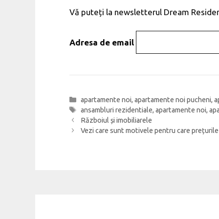
Vă puteți la newsletterul Dream Residen
Adresa de email
Categorii
apartamente noi
,
apartamente noi pucheni
,
a
Etichete
ansambluri rezidentiale
,
apartamente noi
,
ap
Navigare
Războiul și imobiliarele
în
Vezi care sunt motivele pentru care prețurile 
articole