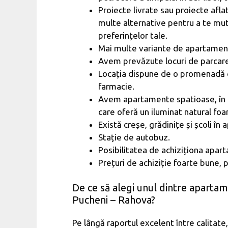
Proiecte livrate sau proiecte afla
multe alternative pentru a te mut
preferințelor tale.
Mai multe variante de apartamente
Avem prevăzute locuri de parcare 
Locația dispune de o promenadă c
farmacie.
Avem apartamente spatioase, în car
care oferă un iluminat natural foa
Există creșe, grădinițe și școli în 
Stație de autobuz.
Posibilitatea de achiziționa apar
Prețuri de achiziție foarte bune, 
De ce să alegi unul dintre aparta
Pucheni – Rahova?
Pe lângă raportul excelent între calitate