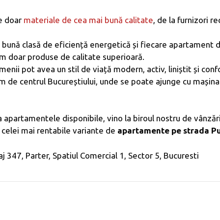
e doar
materiale de cea mai bună calitate
, de la furnizori 
i bună clasă de eficiență energetică și fiecare apartament 
im doar produse de calitate superioară.
nii pot avea un stil de viață modern, activ, liniștit și confo
 km de centrul Bucureștiului, unde se poate ajunge cu mașina
ea apartamentele disponibile, vino la biroul nostru de vânz
a celei mai rentabile variante de
apartamente pe strada P
j 347, Parter, Spatiul Comercial 1, Sector 5, Bucuresti