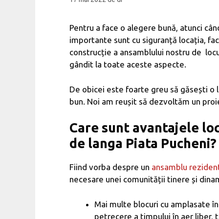
Pentru a face o alegere bună, atunci cân
importante sunt cu siguranță locația, faci
construcție a ansamblului nostru de locu
gândit la toate aceste aspecte.
De obicei este foarte greu să găsești o 
bun. Noi am reușit să dezvoltăm un proiec
Care sunt avantajele lo
de langa Piata Pucheni?
Fiind vorba despre un
ansamblu rezident
necesare unei comunității tinere și dinam
Mai multe blocuri cu amplasate înt
petrecere a timpului în aer liber,