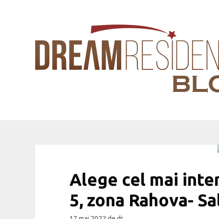
Sari
la
conținut
Alege cel mai int
5, zona Rahova- Sa
17 mai 2022
de
dr