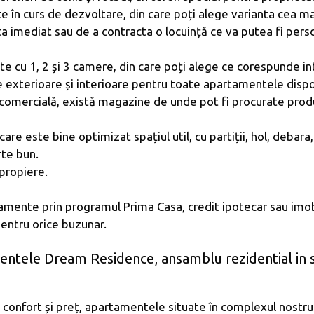
te în curs de dezvoltare, din care poți alege varianta cea m
a imediat sau de a contracta o locuință ce va putea fi perso
 cu 1, 2 și 3 camere, din care poți alege ce corespunde inte
exterioare și interioare pentru toate apartamentele dispon
omercială, există magazine de unde pot fi procurate produs
e este bine optimizat spațiul util, cu partiții, hol, debara
rte bun.
apropiere.
tamente prin programul Prima Casa, credit ipotecar sau imobi
pentru orice buzunar.
mentele Dream Residence, ansamblu rezidential in s
, confort și preț, apartamentele situate în complexul nostru v