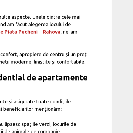
multe aspecte. Unele dintre cele mai
 Când am făcut alegerea locului de
e Piata Pucheni
–
Rahova
, ne-am
confort, apropiere de centru și un preț
ții moderne, liniștite și confortabile.
idential de apartamente
ute și asigurate toate condițiile
 și beneficiarilor menționăm:
lipsesc spațiile verzi, locurile de
tarii de animale de companie.