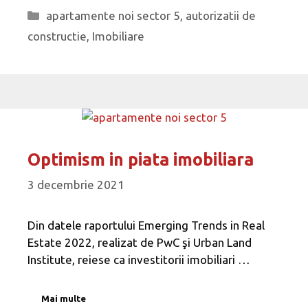
Categorii
apartamente noi sector 5
,
autorizatii de
constructie
,
Imobiliare
Optimism in piata imobiliara
3 decembrie 2021
Din datele raportului Emerging Trends in Real
Estate 2022, realizat de PwC şi Urban Land
Institute, reiese ca investitorii imobiliari …
Mai multe