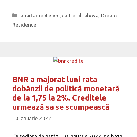
Categorii
apartamente noi
,
cartierul rahova
,
Dream
Residence
BNR a majorat luni rata
dobânzii de politică monetară
de la 1,75 la 2%. Creditele
urmează sa se scumpească
10 ianuarie 2022
„În şedinţa de astăzi, 10 ianuarie 2022, pe baza