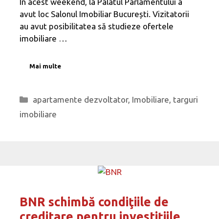
În acest weekend, la Palatul Parlamentului a
avut loc Salonul Imobiliar București. Vizitatorii
au avut posibilitatea să studieze ofertele
imobiliare …
Mai multe
Categorii
apartamente dezvoltator
,
Imobiliare
,
targuri
imobiliare
BNR schimbă condiţiile de
creditare pentru investiţiile