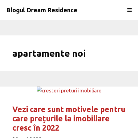
Sari
Blogul Dream Residence
Me
la
conținut
apartamente noi
Vezi care sunt motivele pentru
care prețurile la imobiliare
cresc în 2022