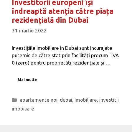
Investitorii europeni își
îndreaptă atenția către piața
rezidențială din Dubai
31 martie 2022
Investițiile imobiliare în Dubai sunt încurajate
puternic de către stat prin facilități precum TVA
0 (zero) pentru proprietăți rezidențiale și …
Mai multe
Categorii
apartamente noi
,
dubai
,
Imobiliare
,
investitii
imobiliare