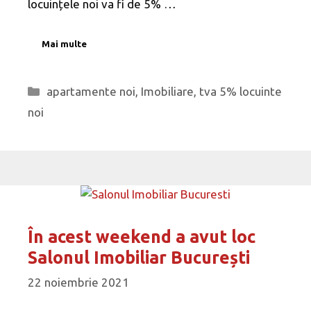
locuințele noi va fi de 5% …
Mai multe
Categorii
apartamente noi
,
Imobiliare
,
tva 5% locuinte
noi
În acest weekend a avut loc
Salonul Imobiliar București
22 noiembrie 2021